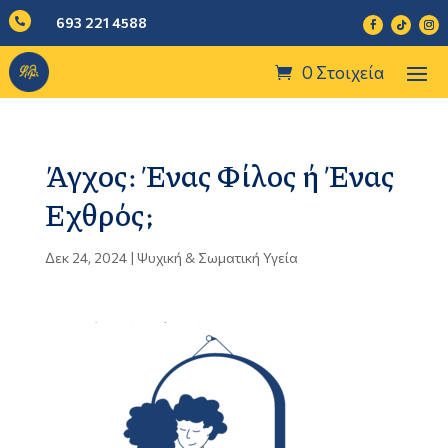
693 221 4588

0 Στοιχεία
Άγχος: Ένας Φίλος ή Ένας
Εχθρός;
Δεκ 24, 2024
|
Ψυχική & Σωματική Υγεία