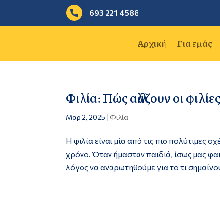
693 221 4588

Αρχική
Για εμάς
Φιλία: Πώς αλλάζουν οι φιλίε
Μαρ 2, 2025
|
Φιλία
Η φιλία είναι μία από τις πιο πολύτιμες σχ
χρόνο. Όταν ήμασταν παιδιά, ίσως μας φαιν
λόγος να αναρωτηθούμε για το τι σημαίνουν