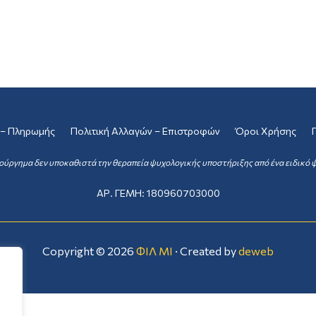
 – Πληρωμής
Πολιτική Αλλαγών – Επιστροφών
Όροι Χρήσης
ούργημα δεν υποκαθιστά την θεραπεία ψυχολογικής υποστήριξης από ένα ειδικό ψ
ΑΡ. ΓΕΜΗ: 180960703000
Copyright ©
2026
ΦΙΛ ΜΙ
· Created by
deweb