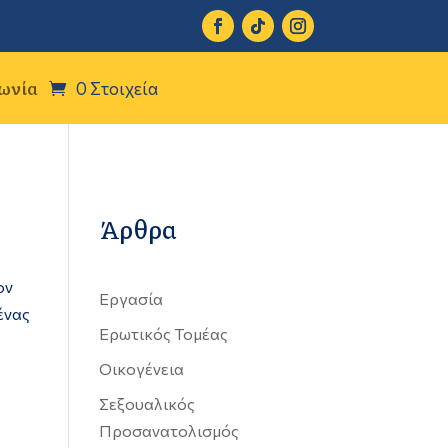
ωνία
0 Στοιχεία
Άρθρα
ον
Εργασία
ένας
Ερωτικός Τομέας
Οικογένεια
Σεξουαλικός
Προσανατολισμός