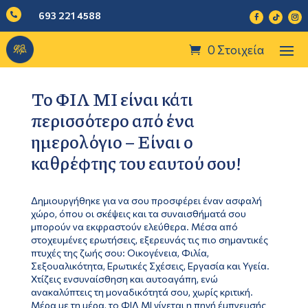
693 221 4588

0 Στοιχεία
Το ΦΙΛ ΜΙ είναι κάτι
περισσότερο από ένα
ημερολόγιο – Είναι ο
καθρέφτης του εαυτού σου!
Δημιουργήθηκε για να σου προσφέρει έναν ασφαλή
χώρο, όπου οι σκέψεις και τα συναισθήματά σου
μπορούν να εκφραστούν ελεύθερα. Μέσα από
στοχευμένες ερωτήσεις, εξερευνάς τις πιο σημαντικές
πτυχές της ζωής σου: Οικογένεια, Φιλία,
Σεξουαλικότητα, Ερωτικές Σχέσεις, Εργασία και Υγεία.
Χτίζεις ενσυναίσθηση και αυτοαγάπη, ενώ
ανακαλύπτεις τη μοναδικότητά σου, χωρίς κριτική.
Μέρα με τη μέρα, το ΦΙΛ ΜΙ γίνεται η πηγή έμπνευσής