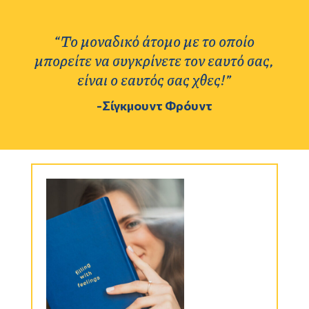
a
t
“Το μοναδικό άτομο με το οποίο
i
μπορείτε να συγκρίνετε τον εαυτό σας,
v
είναι ο εαυτός σας χθες!”
e
-Σίγκμουντ Φρόυντ
: