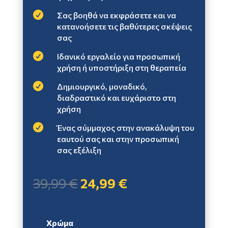

Σας βοηθά να εκφράσετε και να
κατανοήσετε τις βαθύτερες σκέψεις
σας

Ιδανικό εργαλείο για προσωπική
χρήση ή υποστήριξη στη θεραπεία

Δημιουργικό, μοναδικό,
διαδραστικό και ευχάριστο στη
χρήση

Ένας σύμμαχος στην ανακάλυψη του
εαυτού σας και στην προσωπική
σας εξέλιξη
Original
Η
39,99
€
24,99
€
price
τρέχουσα
was:
τιμή
39,99 €.
είναι:
Χρώμα