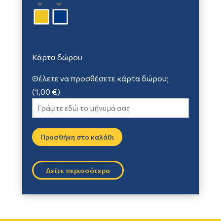
24,99 €.
Κάρτα δώρου
Θέλετε να προσθέσετε κάρτα δώρου;
(
1,00
€
)
Προσθήκη στο καλάθι
A
l
Δείτε περισσότερα
t
e
r
n